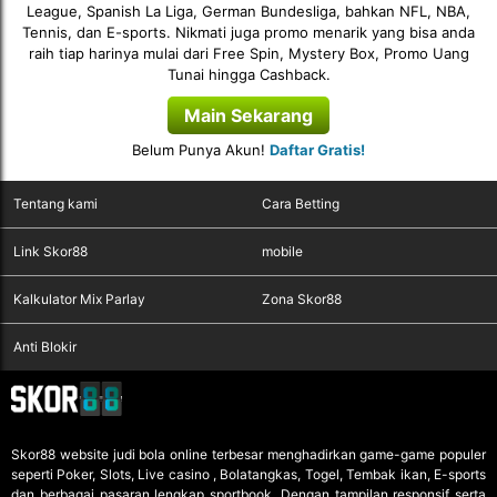
League, Spanish La Liga, German Bundesliga, bahkan NFL, NBA,
Tennis, dan E-sports. Nikmati juga promo menarik yang bisa anda
raih tiap harinya mulai dari Free Spin, Mystery Box, Promo Uang
Tunai hingga Cashback.
Main Sekarang
Belum Punya Akun!
Daftar Gratis!
Tentang kami
Cara Betting
Link Skor88
mobile
Kalkulator Mix Parlay
Zona Skor88
Anti Blokir
Skor88
website judi bola online terbesar menghadirkan game-game populer
seperti Poker, Slots, Live casino , Bolatangkas, Togel, Tembak ikan, E-sports
dan berbagai pasaran lengkap sportbook. Dengan tampilan responsif serta